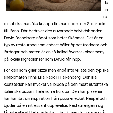
du
ce
ra
d mat ska man åka knappa timman söder om Stockholm
till Järna. Där bedriver den nuvarande halvtidsbonden
David Brandberg något som heter Skåpmat. Det är en
typ av restaurang som enbart håller öppet fredagar och
lördagar och maten är en så kallad överraskningsmeny
på lokala ingredienser som David får ihop.
För den som gillar pizza men ändå inte vill äta den typiska
snabbmaten finns Lilla Napoli i Falkenberg. Den lilla
kuststaden kan mycket väl bjuda på den mest autentiska
italienska pizzan i hela norra Europa. Den här pizzerian
har hämtat sin inspiration från pizza-meckat Neapel och
bjuder på en intressant upplevelse. Restaurangen i sig
får inte alla att falla omkull av chock, men toppingen på