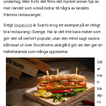
undantag. Men trots det finns det mycket annan typ av
mat i landet som också bidrar till några av landets
främsta restauranger.
Enligt
Vagabond
är Svartö krog ett exempel på en riktigt
bra restaurang i Sverige. Här är det inte bara maten som
gör den så oerhört populär, utan den minst sagt vackra
båtresan ut över Stockholms skärgård gör att den ger en
helhetskänsla som
många uppskattar.
Gill
ar
ma
n
lok
alp
ro