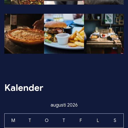
Kalender
augusti 2026
M
T
O
T
F
L
S