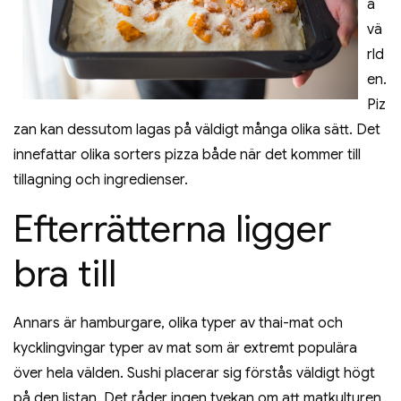
a
vä
rld
en.
Piz
zan kan dessutom lagas på väldigt många olika sätt. Det
innefattar olika sorters pizza både när det kommer till
tillagning och ingredienser.
Efterrätterna ligger
bra till
Annars är hamburgare, olika typer av thai-mat och
kycklingvingar typer av mat som är extremt populära
över hela välden. Sushi placerar sig förstås väldigt högt
på den listan. Det råder ingen tvekan om att matkulturen