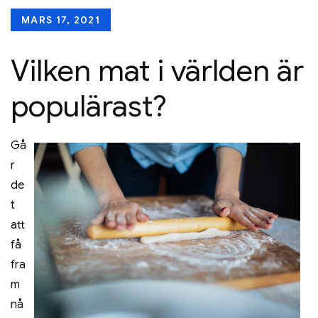
Posted
MARS 17, 2021
on
Vilken mat i världen är
populärast?
Gå
r
de
t
att
få
fra
m
nå