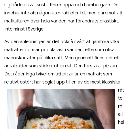
sig både pizza, sushi, Pho-soppa och hamburgare. Det
innebär inte att någon äter rätt eller fel, men däremot att
matkulturen över hela världen har förändrats drastiskt.
Inte minst i Sverige.
Av den anledningen är det också svårt att jämföra vilka
maträtter som är populärast i världen, eftersom olika
människor äter på olika sätt. Men generellt finns det ett
antal rätter som sticker ut direkt. Den första är pizzan.
Det råder inga tvivel om att
pizza
är en maträtt som
relativt ostört har seglat upp till en av de mest klas
siska
rät
te
rn
a i
hel