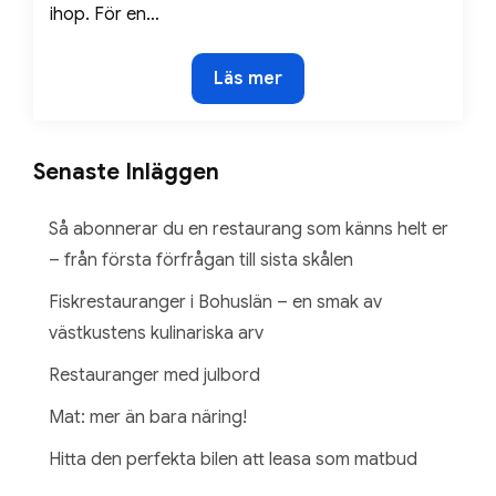
ihop. För en…
Spartips
Läs mer
till
pensionärer
Senaste Inläggen
Så abonnerar du en restaurang som känns helt er
– från första förfrågan till sista skålen
Fiskrestauranger i Bohuslän – en smak av
västkustens kulinariska arv
Restauranger med julbord
Mat: mer än bara näring!
Hitta den perfekta bilen att leasa som matbud