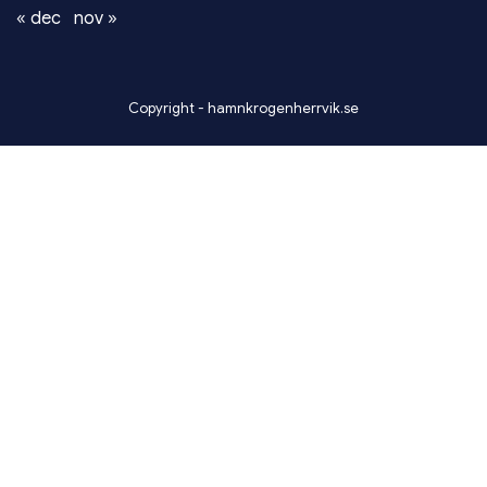
« dec
nov »